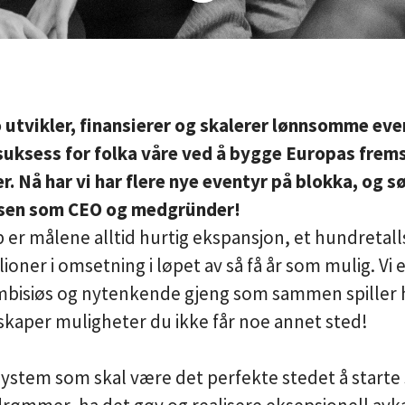
utvikler, finansierer og skalerer lønnsomme eve
suksess for folka våre ved å bygge Europas frem
. Nå har vi har flere nye eventyr på blokka, og s
isen som CEO og medgründer!
p er målene alltid hurtig ekspansjon, et hundretall
oner i omsetning i løpet av så få år som mulig. Vi 
mbisiøs og nytenkende gjeng som sammen spiller 
 skaper muligheter du ikke får noe annet sted!
system som skal være det perfekte stedet å starte 