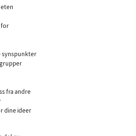
heten
 for
te synspunkter
 grupper
ss fra andre
r
r dine ideer