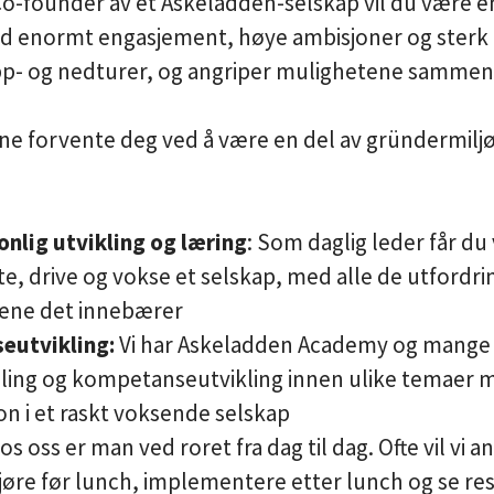
-founder av et Askeladden-selskap vil du være en
 enormt engasjement, høye ambisjoner og sterk d
pp- og nedturer, og angriper mulighetene samme
nne forvente deg ved å være en del av gründermilj
nlig utvikling og læring
: Som daglig leder får du 
te, drive og vokse et selskap, med alle de utfordr
ene det innebærer
eutvikling:
Vi har Askeladden Academy og mange a
ling og kompetanseutvikling innen ulike temaer
 i et raskt voksende selskap
os oss er man ved roret fra dag til dag. Ofte vil vi a
jøre før lunch, implementere etter lunch og se r