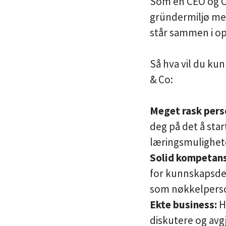
Som en CEO og Co
gründermiljø med
står sammen i o
Så hva vil du ku
& Co:
Meget rask perso
deg på det å star
læringsmulighet
Solid kompetans
for kunnskapsde
som nøkkelperson
Ekte business:
H
diskutere og avg