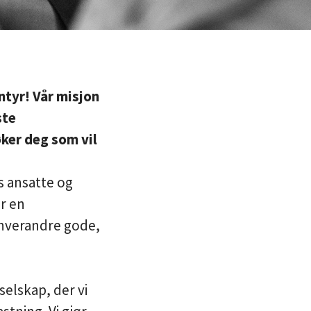
ntyr! Vår misjon
ste
øker deg som vil
s ansatte og
er en
hverandre gode,
selskap, der vi