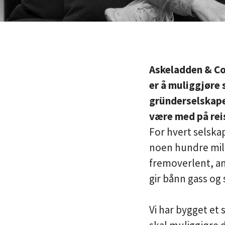
Askeladden & Co 
er å muliggjøre 
gründerselskaper
være med på re
For hvert selska
noen hundre milli
fremoverlent, a
gir bånn gass og
Vi har bygget et 