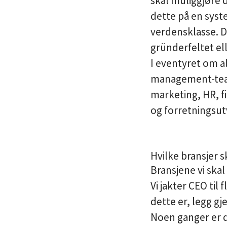
skal muliggjøre 
dette på en syst
verdensklasse. De
gründerfeltet el
I eventyret om a
management-team
marketing, HR, fi
og forretningsutv
Hvilke bransjer sk
Bransjene vi skal
Vi jakter CEO til
dette er, legg gj
Noen ganger er 