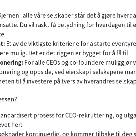
Kjernen i alle våre selskaper står det å gjøre hver
atte. Du vil raskt få betydning for hverdagen til e
te
t:
Et av de viktigste kriteriene for å starte eventyren
ære mulig. Det er det riggen er bygget for å få til
onering:
For alle CEOs og co-foundere muliggjør v
ering og oppside, ved eierskap i selskapene man b
eten til å investere på tvers av hverandres selskap
essen?
 standardisert prosess for CEO-rekruttering, og utg
vet her:
 søknader kontinuerlig, og kommer tilbake til deg s