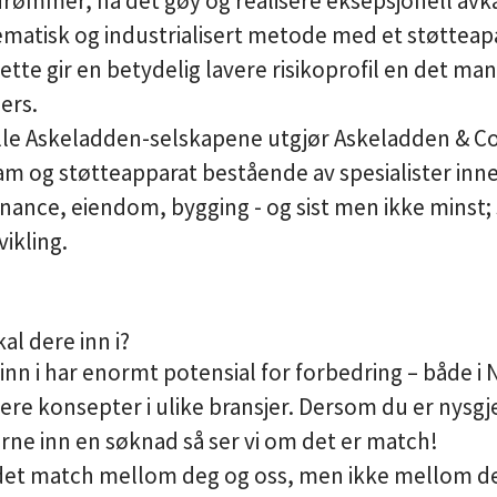
drømmer, ha det gøy og realisere eksepsjonell avkas
ematisk og industrialisert metode med et støtteapa
tte gir en betydelig lavere risikoprofil en det man 
lers.
lle Askeladden-selskapene utgjør Askeladden & Co
 og støtteapparat bestående av spesialister inne
nance, eiendom, bygging - og sist men ikke minst; 
ikling.
al dere inn i?
 inn i har enormt potensial for forbedring – både i
 flere konsepter i ulike bransjer. Dersom du er nysgj
erne inn en søknad så ser vi om det er match!
det match mellom deg og oss, men ikke mellom de