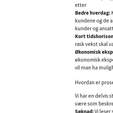
etter
Bedre hverdag:
kundene og de ans
kunder og ansat
Kort tidshorison
rask vekst skal v
Økonomisk eksp
økonomisk ekspon
vil man ha muligh
‍
Hvordan er pros
Vi har en delvis
være som beskre
Søknad:
Vi leser