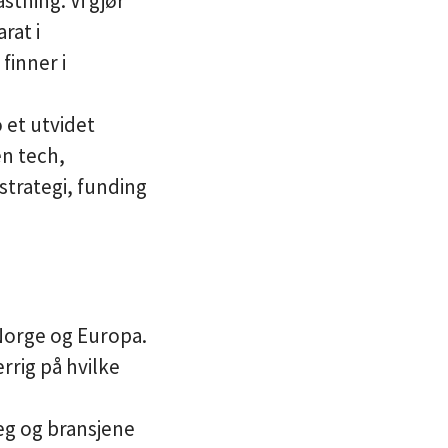
tning. Vi gjør
rat i
finner i
 et utvidet
n tech,
strategi, funding
 Norge og Europa.
errig på hvilke
g og bransjene