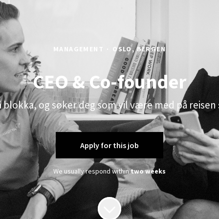
MANAGEMENT
·
OSLO, BERGEN
CEO & Co-founder
 på blokka, og søker deg som vil være med på reis
Apply for this job
We usually respond within
two weeks