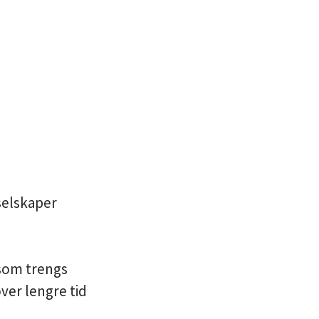
selskaper
 som trengs
ver lengre tid