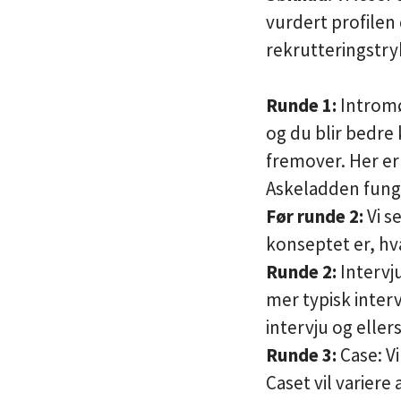
vurdert profilen
rekrutteringstry
Runde 1:
Intromø
og du blir bedre 
fremover. Her er
Askeladden fung
Før runde 2:
Vi s
konseptet er, h
Runde 2:
Intervju
mer typisk inter
intervju og elle
Runde 3:
Case: V
Caset vil variere