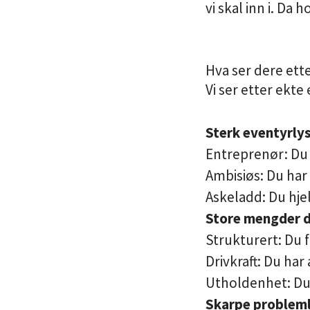
vi skal inn i. Da 
Hva ser dere ett
Vi ser etter ekt
Sterk eventyrly
Entreprenør: Du 
Ambisiøs: Du har
Askeladd: Du hje
Store mengder d
Strukturert: Du f
Drivkraft: Du har
Utholdenhet: Du 
Skarpe problem