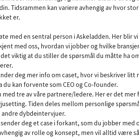
 din. Tidsrammen kan variere avhengig av hvor stor
kket er.
te med en sentral person i Askeladden. Her blir v
kjent med oss, hvordan vi jobber og hvilke bransjer v
 det viktig at du stiller de spørsmål du måtte ha 
erer.
ender deg mer info om caset, hvor vi beskriver litt m
va du kan forvente som CEO og Co-founder.
 med tre av våre partnere/ledere. Her er det mer f
vjusetting. Tiden deles mellom personlige spørsmål
rs andre dybdeintervjuer.
i sender deg et case i forkant, som du jobber med 
 avhengig av rolle og konsept, men vil alltid være så