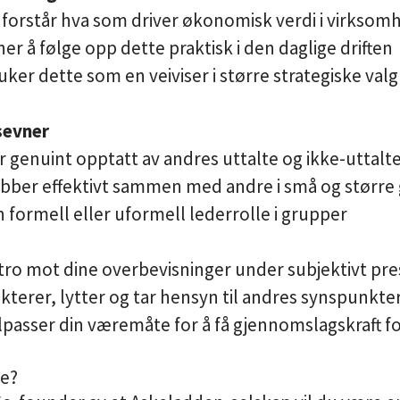
forstår hva som driver økonomisk verdi i virksom
r å følge opp dette praktisk i den daglige driften
uker dette som en veiviser i større strategiske valg
sevner
er genuint opptatt av andres uttalte og ikke-uttal
obber effektivt sammen med andre i små og større
 en formell eller uformell lederrolle i grupper
 tro mot dine overbevisninger under subjektivt pre
kterer, lytter og tar hensyn til andres synspunkte
ilpasser din væremåte for å få gjennomslagskraft fo
me?