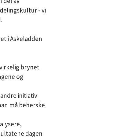
 del av
elingskultur - vi
n!
øet i Askeladden
virkelig brynet
ingene og
ndre initiativ
 man må beherske
nalysere,
esultatene dagen