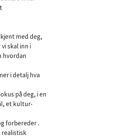
t
i kjent med deg,
i skal inn i
om hvordan
er i detalj hva
okus på deg, i en
, et kultur-
og forbereder .
 realistisk